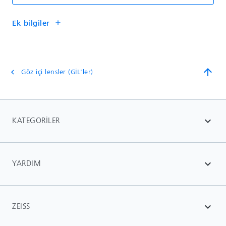
Ek bilgiler
add
arrow_upward
Göz içi lensler (GİL'ler)
chevron_left
KATEGORILER
expand_more
YARDIM
expand_more
ZEISS
expand_more