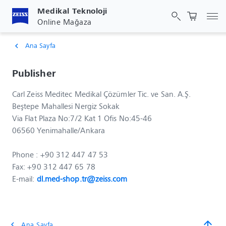
Medikal Teknoloji
Gez
Online Mağaza
Ana Sayfa
chevron_left
Publisher
Carl Zeiss Meditec Medikal Çözümler Tic. ve San. A.Ş.
Beştepe Mahallesi Nergiz Sokak
Via Flat Plaza No:7/2 Kat 1 Ofis No:45-46
06560 Yenimahalle/Ankara
Phone : +90 312 447 47 53
Fax: +90 312 447 65 78
E-mail:
dl.med-shop.tr@zeiss.com
arrow_upward
Ana Sayfa
chevron_left